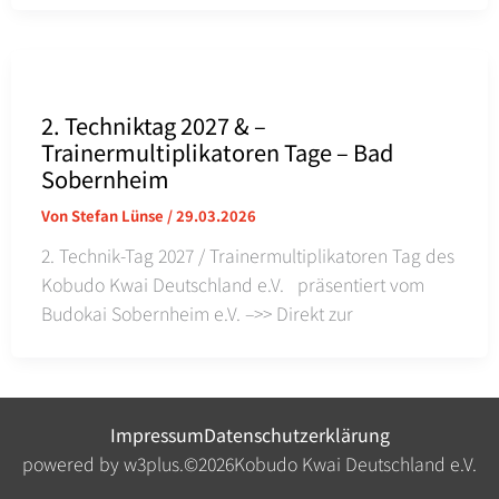
2. Techniktag 2027 & –
Trainermultiplikatoren Tage – Bad
Sobernheim
Von
Stefan Lünse
/
29.03.2026
2. Technik-Tag 2027 / Trainermultiplikatoren Tag des
Kobudo Kwai Deutschland e.V. präsentiert vom
Budokai Sobernheim e.V. –>> Direkt zur
Impressum
Datenschutzerklärung
powered by w3plus.
©
2026
Kobudo Kwai Deutschland e.V.