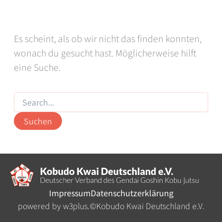
Es scheint, als ob wir nicht das finden konnten,
wonach du gesucht hast. Möglicherweise hilft
eine Suche.
Suchen
nach:
Impressum
Datenschutzerklärung
powered by w3plus.
©
Kobudo Kwai Deutschland e.V.