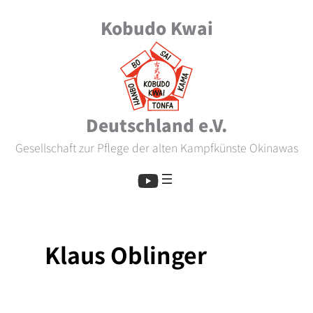
Zum
Kobudo Kwai
Inhalt
springen
Deutschland e.V.
Gesellschaft zur Pflege der alten Kampfkünste Okinawas
Klaus Oblinger