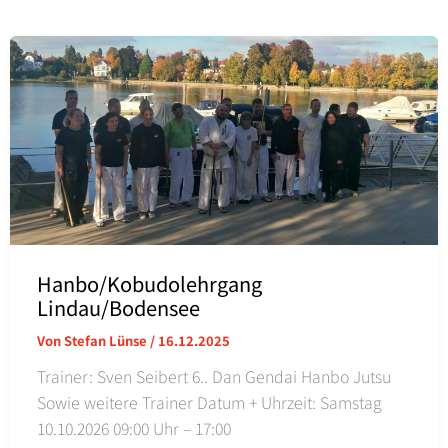
Hanbo/Kobudolehrgang
Lindau/Bodensee
Von
Stefan Lünse
/
16.12.2025
Trainer: Sven Seibert 6.. Dan Gendai Hanbo Jutsu
Sowie weitere Trainer Datum + Uhrzeit: Samstag
10.10.2026 09:00 Uhr – 17:00