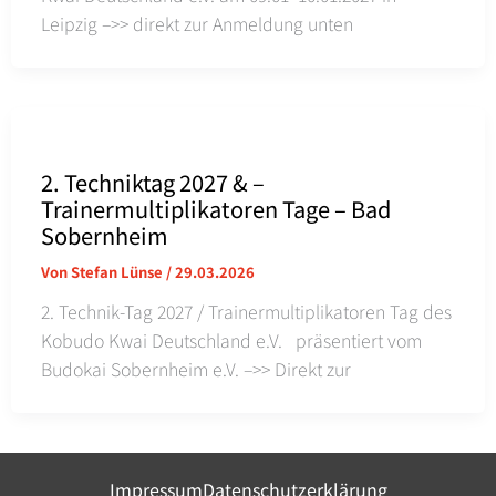
Leipzig –>> direkt zur Anmeldung unten
2. Techniktag 2027 & –
Trainermultiplikatoren Tage – Bad
Sobernheim
Von
Stefan Lünse
/
29.03.2026
2. Technik-Tag 2027 / Trainermultiplikatoren Tag des
Kobudo Kwai Deutschland e.V. präsentiert vom
Budokai Sobernheim e.V. –>> Direkt zur
Impressum
Datenschutzerklärung