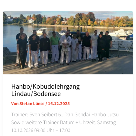
Hanbo/Kobudolehrgang
Lindau/Bodensee
Von
Stefan Lünse
/
16.12.2025
Trainer: Sven Seibert 6.. Dan Gendai Hanbo Jutsu
Sowie weitere Trainer Datum + Uhrzeit: Samstag
10.10.2026 09:00 Uhr – 17:00