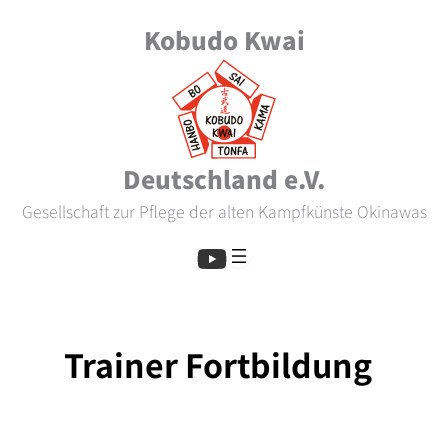
Zum
Kobudo Kwai
Inhalt
springen
Deutschland e.V.
Gesellschaft zur Pflege der alten Kampfkünste Okinawas
Trainer Fortbildung