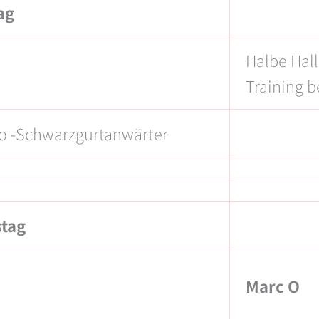
ag
Halbe Hall
Training b
o -Schwarzgurtanwärter
tag
Marc O