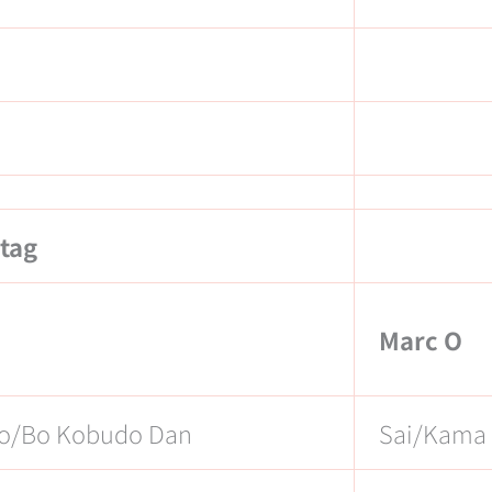
tag
Marc O
o/Bo Kobudo Dan
Sai/Kama