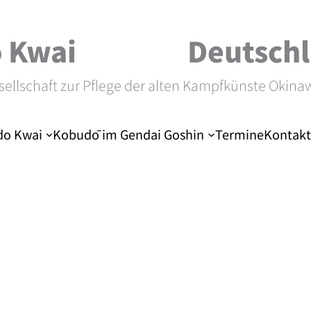
 Kwai
Deutschl
sellschaft zur Pflege der alten Kampfkünste Okina
o Kwai
Kobudō im Gendai Goshin
Termine
Kontakt