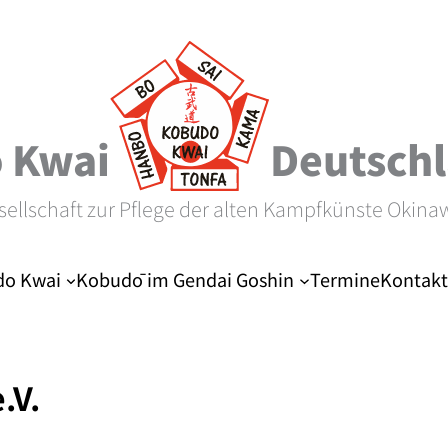
 Kwai
Deutschl
sellschaft zur Pflege der alten Kampfkünste Okina
o Kwai
Kobudō im Gendai Goshin
Termine
Kontakt
.V.