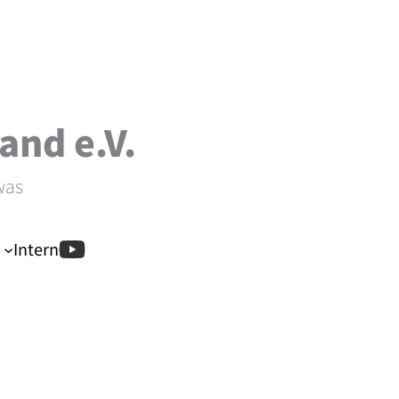
and e.V.
was
Intern