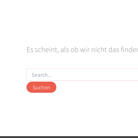
Es scheint, als ob wir nicht das fin
Suchen
nach: