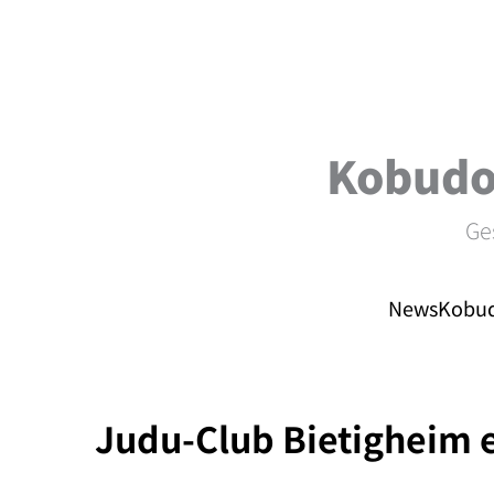
Zum
Inhalt
springen
Kobudo
Ge
News
Kobud
Judu-Club Bietigheim e