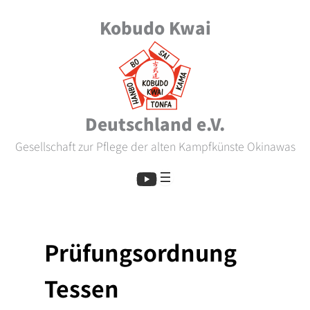
Zum
Kobudo Kwai
Inhalt
springen
Deutschland e.V.
Gesellschaft zur Pflege der alten Kampfkünste Okinawas
Prüfungsordnung
Tessen