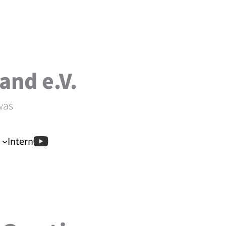
and e.V.
was
Intern