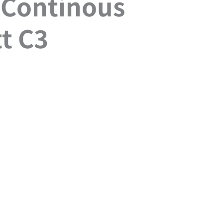
– Continous
t C3