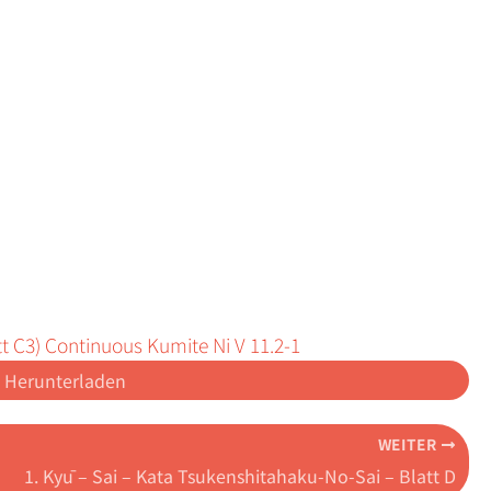
att C3) Continuous Kumite Ni V 11.2-1
Herunterladen
WEITER
1. Kyū – Sai – Kata Tsukenshitahaku-No-Sai – Blatt D