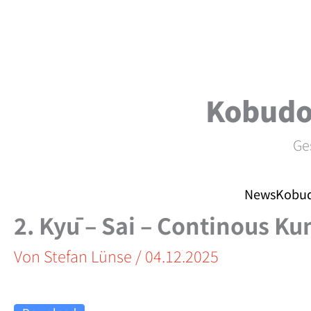
Zum
Inhalt
springen
Kobudo
Ge
News
Kobud
2. Kyū – Sai – Continous Kum
Von
Stefan Lünse
/
04.12.2025