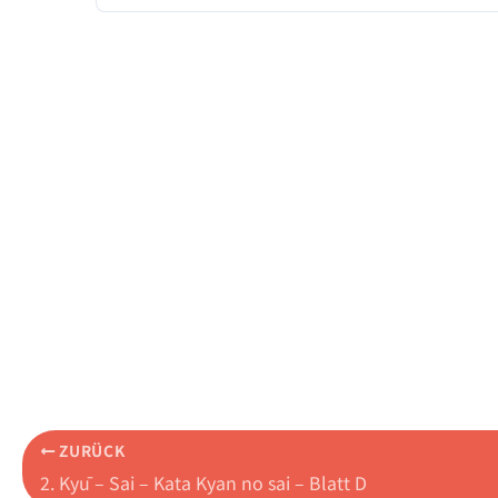
ZURÜCK
2. Kyū – Sai – Kata Kyan no sai – Blatt D