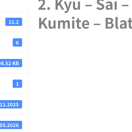
2. Kyū – Sai 
Kumite – Blat
11.2
6
98.52 KB
1
.12.2025
.05.2026