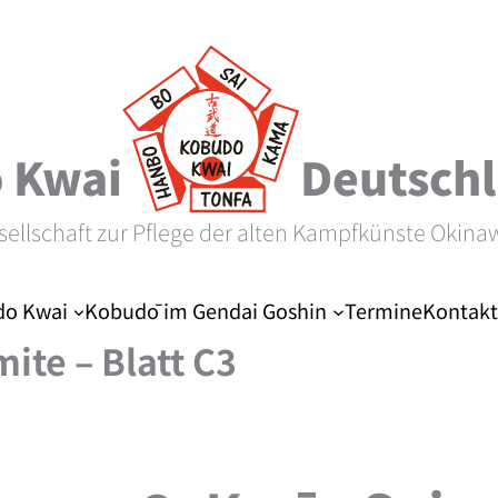
 Kwai
Deutschl
sellschaft zur Pflege der alten Kampfkünste Okina
o Kwai
Kobudō im Gendai Goshin
Termine
Kontakt
ite – Blatt C3