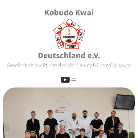
Zum
Kobudo Kwai
Inhalt
springen
Deutschland e.V.
Gesellschaft zur Pflege der alten Kampfkünste Okinawas