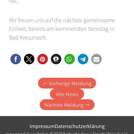
hat.
Wir freuen uns auf die nächste gemeinsame
Einheit, bereits am kommenden Sonntag in
Bad Kreuznach.
← Vorherige Meldung
Alle News
Nächste Meldung →
Impressum
Datenschutzerklärung
powered by w3plus.
©
2025
Kobudo Kwai Deutschland e.V.