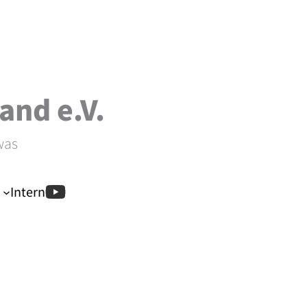
and e.V.
was
Intern