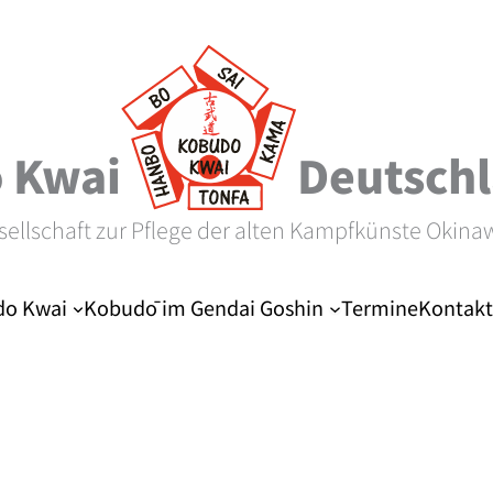
 Kwai
Deutschl
sellschaft zur Pflege der alten Kampfkünste Okina
o Kwai
Kobudō im Gendai Goshin
Termine
Kontakt