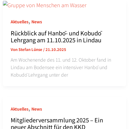
,
Aktuelles
News
Rückblick auf Hanbō- und Kobudō
Lehrgang am 11.10.2025 in Lindau
Von
Stefan Lünse
/
21.10.2025
Am Wochenende des 11. und 12. Oktober fand in
Lindau am Bodensee ein intensiver Hanbō und
Kobudō Lehrgang unter der
,
Aktuelles
News
Mitgliederversammlung 2025 – Ein
neuer Abschnitt für den KKD