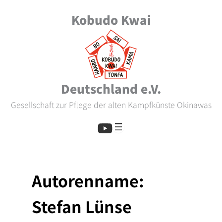
Zum
Kobudo Kwai
Inhalt
springen
Deutschland e.V.
Gesellschaft zur Pflege der alten Kampfkünste Okinawas
Autorenname:
Stefan Lünse