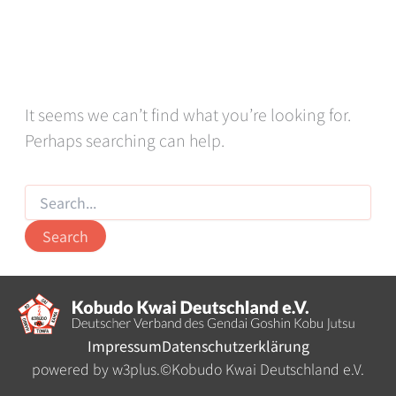
It seems we can’t find what you’re looking for.
Perhaps searching can help.
Search
for:
Impressum
Datenschutzerklärung
powered by w3plus.
©
Kobudo Kwai Deutschland e.V.