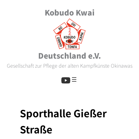
Skip
Kobudo Kwai
to
content
Deutschland e.V.
Gesellschaft zur Pflege der alten Kampfkünste Okinawas
Sporthalle Gießer
Straße