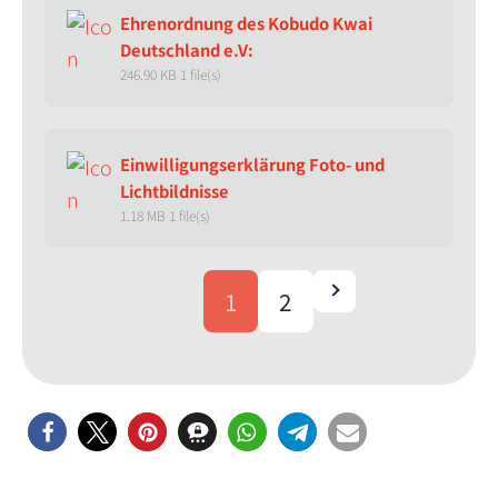
Ehrenordnung des Kobudo Kwai
Deutschland e.V:
246.90 KB
1 file(s)
Einwilligungserklärung Foto- und
Lichtbildnisse
1.18 MB
1 file(s)
1
2