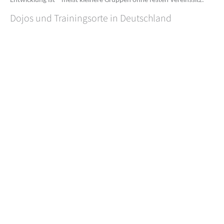
Entwicklung ist – meist kleinere Gruppen ohne festen Vereinssitz.
Dojos und Trainingsorte in Deutschland